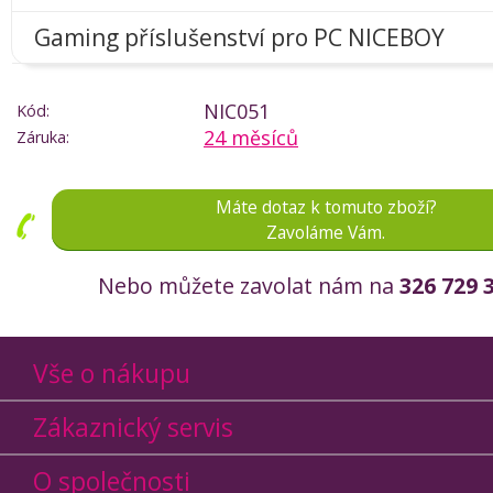
Gaming příslušenství pro PC NICEBOY
NIC051
Kód:
24 měsíců
Záruka:
Máte dotaz k tomuto zboží?
Zavoláme Vám.
Nebo můžete zavolat nám na
326 729 
Vše o nákupu
Zákaznický servis
O společnosti