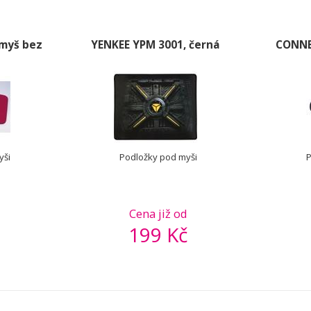
myš bez
YENKEE YPM 3001, černá
CONNE
yši
Podložky pod myši
P
d
Cena již od
199 Kč