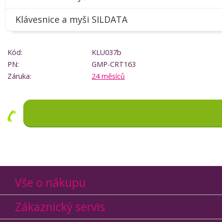
Klávesnice a myši SILDATA
Kód:
KLU037b
PN:
GMP-CRT163
Záruka:
24 měsíců
Vše o nákupu
Zákaznický servis