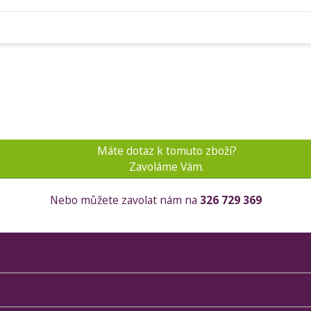
Máte dotaz k tomuto zboží?
Zavoláme Vám.
Nebo můžete zavolat nám na
326 729 369