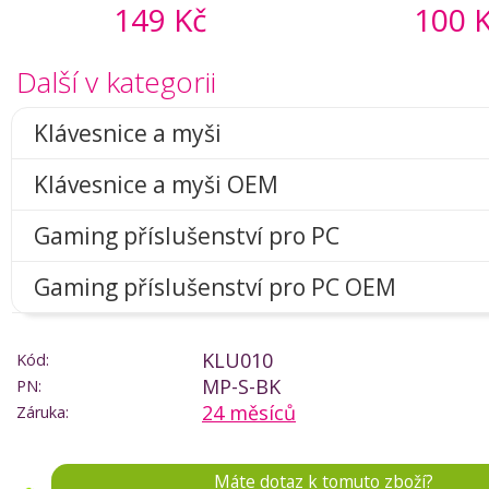
149 Kč
100 
Další v kategorii
Klávesnice a myši
Klávesnice a myši OEM
Gaming příslušenství pro PC
Gaming příslušenství pro PC OEM
KLU010
Kód:
MP-S-BK
PN:
24 měsíců
Záruka:
Máte dotaz k tomuto zboží?