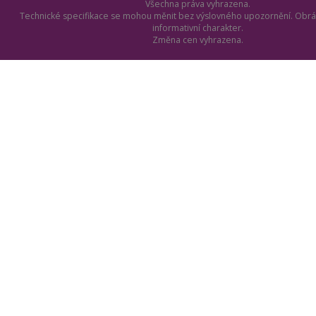
Všechna práva vyhrazena.
Technické specifikace se mohou měnit bez výslovného upozornění. Obrá
informativní charakter.
Změna cen vyhrazena.