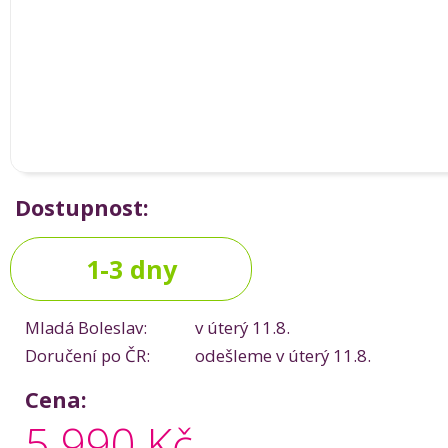
Dostupnost:
1-3 dny
Mladá Boleslav:
v úterý 11.8.
Doručení po ČR:
odešleme v úterý 11.8.
Cena:
5 990 Kč