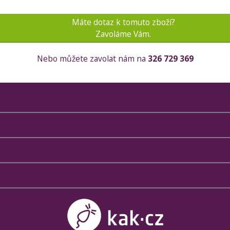
Máte dotaz k tomuto zboží?
Zavoláme Vám.
Nebo můžete zavolat nám na
326 729 369