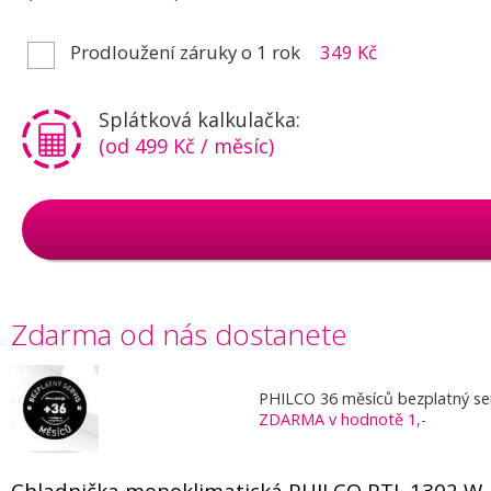
Prodloužení záruky o 1 rok
349 Kč
Splátková kalkulačka:
(od 499 Kč / měsíc)
Zdarma od nás dostanete
PHILCO 36 měsíců bezplatný serv
ZDARMA v hodnotě 1,-
Chladnička monoklimatická PHILCO PTL 1302 W