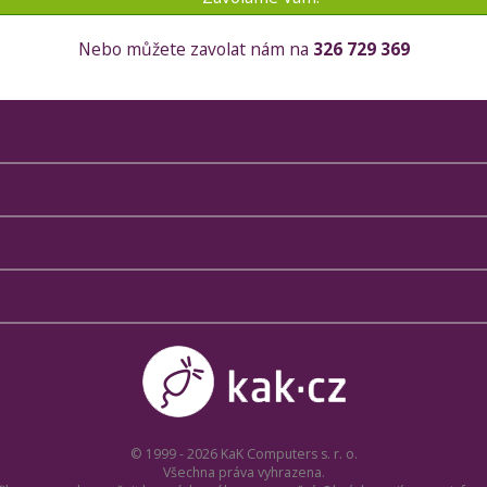
Nebo můžete zavolat nám na
326 729 369
© 1999 - 2026 KaK Computers s. r. o.
Všechna práva vyhrazena.