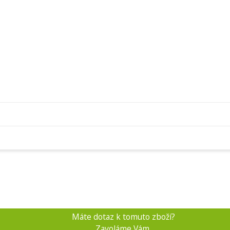
Máte dotaz k tomuto zboží?
Zavoláme Vám.