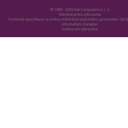
© 1999 - 2026 KaK Computers s. r. o.
Všechna práva vyhrazena.
Technické specifikace se mohou měnit bez výslovného upozornění. Obrá
informativní charakter.
Změna cen vyhrazena.