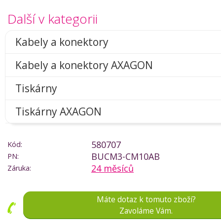
Další v kategorii
Kabely a konektory
Kabely a konektory AXAGON
Tiskárny
Tiskárny AXAGON
580707
Kód:
BUCM3-CM10AB
PN:
24 měsíců
Záruka:
Máte dotaz k tomuto zboží?
Zavoláme Vám.