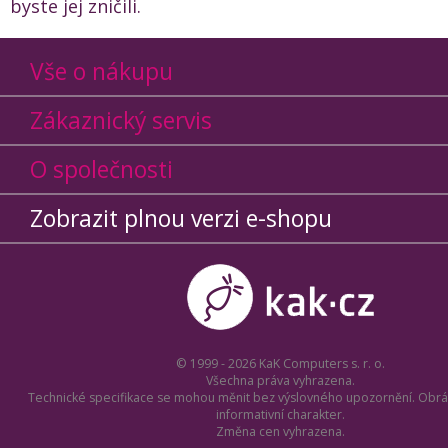
byste jej zničili.
Vše o nákupu
Zákaznický servis
O společnosti
Zobrazit plnou verzi e-shopu
© 1999 - 2026 KaK Computers s. r. o.
Všechna práva vyhrazena.
Technické specifikace se mohou měnit bez výslovného upozornění. Obrá
informativní charakter.
Změna cen vyhrazena.