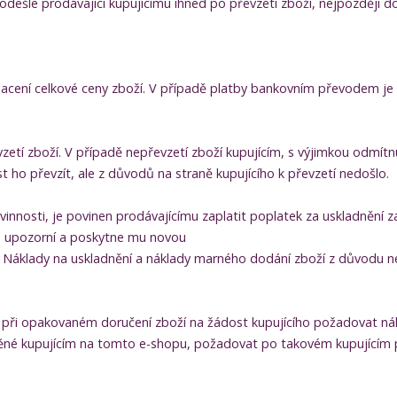
 odešle prodávající kupujícímu ihned po převzetí zboží, nejpozději d
placení celkové ceny zboží. V případě platby bankovním převodem je
zetí zboží. V případě nepřevzetí zboží kupujícím, s výjimkou odmítn
 ho převzít, ale z důvodů na straně kupujícího k převzetí nedošlo.
nnosti, je povinen prodávajícímu zaplatit poplatek za uskladnění za
em upozorní a poskytne mu novou
áklady na uskladnění a náklady marného dodání zboží z důvodu nedo
něn při opakovaném doručení zboží na žádost kupujícího požadovat 
iněné kupujícím na tomto e-shopu, požadovat po takovém kupujícím