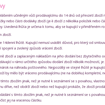
uvy
ášením učiněným vůči prodávajícímu do 14 dnů od převzetí zboží ne
žky nebo části dodávky zboží (je-li zboží z několika položek nebo 
by. Uvedená lhůta je určena k tomu, aby se kupující v přiměřeném ro
m zboží.
e 14denní lhůtě. Kupující nemusí uvádět důvod, pro který od smlo
 spojení a zvolený způsob vrácení zboží.
í ceně zboží a zaplaceným nákladům na jeho dodání bez zbytečného 
dávající v rámci určitého způsobu dodání zboží několik možností, je p
nárok na náhradu poštovného. Nejpozději ve stejné lhůtě je kupujíc
boží by mělo být vráceno prodávajícímu (ne na dobírku) kompletní, 
tímto zbožím jinak, než je nutné k seznámení se s povahou, vlastnos
mu dříve, než obdrží zboží nebo než kupující prokáže, že zboží prodá
ládání s tímto zbožím jinak, než je nutné k seznámení se s povahou,
íst jej na vracenou částku.