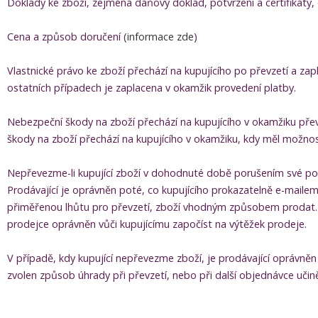
Doklady ke zboží, zejména daňový doklad, potvrzení a certifikáty,
Cena a způsob doručení (
informace zde
)
Vlastnické právo ke zboží přechází na kupujícího po převzetí a za
ostatních případech je zaplacena v okamžik provedení platby.
Nebezpeční škody na zboží přechází na kupujícího v okamžiku přev
škody na zboží přechází na kupujícího v okamžiku, kdy měl možnost
Nepřevezme-li kupující zboží v dohodnuté době porušením své povi
Prodávající je oprávněn poté, co kupujícího prokazatelně e-mail
přiměřenou lhůtu pro převzetí, zboží vhodným způsobem prodat. N
prodejce oprávněn vůči kupujícímu započíst na výtěžek prodeje.
V případě, kdy kupující nepřevezme zboží, je prodávající opráv
zvolen způsob úhrady při převzetí, nebo při další objednávce uč