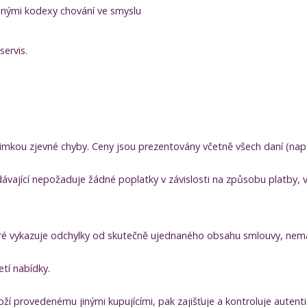
ádnými kodexy chování ve smyslu
ervis.
jimkou zjevné chyby. Ceny jsou prezentovány včetně všech daní (nap
dávající nepožaduje žádné poplatky v závislosti na způsobu platby,
ré vykazuje odchylky od skutečně ujednaného obsahu smlouvy, nemá
tí nabídky.
 provedenému jinými kupujícími, pak zajišťuje a kontroluje autentic