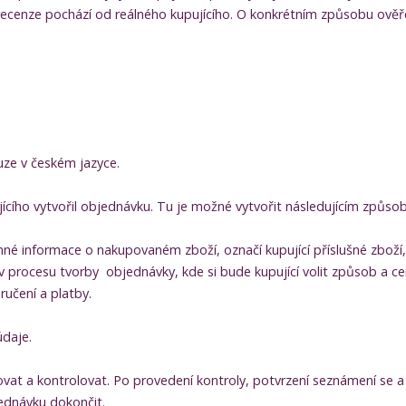
recenze pochází od reálného kupujícího. O konkrétním způsobu ověře
uze v českém jazyce.
jícího vytvořil objednávku. Tu je možné vytvořit následujícím způso
né informace o nakupovaném zboží, označí kupující příslušné zboží, 
procesu tvorby objednávky, kde si bude kupující volit způsob a c
učení a platby.
údaje.
vat a kontrolovat. Po provedení kontroly, potvrzení seznámení se
jednávku dokončit.