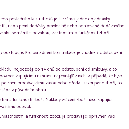
bo posledního kusu zboží (je-li v rámci jedné objednávky
částí), nebo první dodávky pravidelně nebo opakovaně dodávaného
zsahu seznámil s povahou, vlastnostmi a funkčností zboží.
uvy odstupuje. Pro usnadnění komunikace je vhodné v odstoupení
odkladu, nejpozději do 14 dnů od odstoupení od smlouvy, a to
ovinen kupujícímu nahradit nejlevnější z nich. V případě, že bylo
í povinen prodávajícímu zaslat nebo předat zakoupené zboží, to
nejlépe v původním obalu.
tmi a funkčností zboží. Náklady vrácení zboží nese kupující.
vajícímu odeslal.
 vlastnostmi a funkčností zboží, je prodávající oprávněn vůči