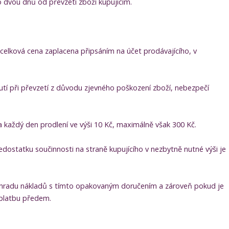
o dvou dnů od převzetí zboží kupujícím.
 celková cena zaplacena připsáním na účet prodávajícího, v
utí při převzetí z důvodu zjevného poškození zboží, nebezpečí
 každý den prodlení ve výši 10 Kč, maximálně však 300 Kč.
statku součinnosti na straně kupujícího v nezbytně nutné výši je
náhradu nákladů s tímto opakovaným doručením a zároveň pokud je
 platbu předem.