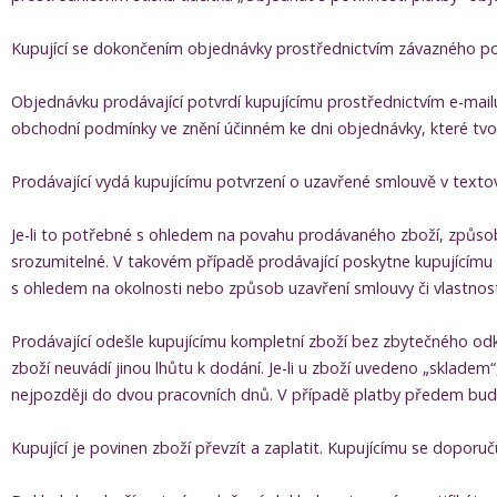
Kupující se dokončením objednávky prostřednictvím závazného pot
Objednávku prodávající potvrdí kupujícímu prostřednictvím e-mail
obchodní podmínky ve znění účinném ke dni objednávky, které tvoř
Prodávající vydá kupujícímu potvrzení o uzavřené smlouvě v texto
Je-li to potřebné s ohledem na povahu prodávaného zboží, způsob 
srozumitelné. V takovém případě prodávající poskytne kupujícímu n
s ohledem na okolnosti nebo způsob uzavření smlouvy či vlastno
Prodávající odešle kupujícímu kompletní zboží bez zbytečného odk
zboží neuvádí jinou lhůtu k dodání. Je-li u zboží uvedeno „skladem“
nejpozději do dvou pracovních dnů. V případě platby předem bude
Kupující je povinen zboží převzít a zaplatit. Kupujícímu se doporuču