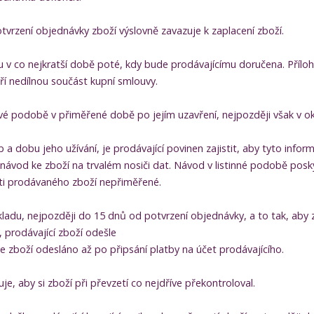
vrzení objednávky zboží výslovně zavazuje k zaplacení zboží.
u v co nejkratší době poté, kdy bude prodávajícímu doručena. Příl
í nedílnou součást kupní smlouvy.
vé podobě v přiměřené době po jejím uzavření, nejpozději však v o
a dobu jeho užívání, je prodávající povinen zajistit, aby tyto inf
ávod ke zboží na trvalém nosiči dat. Návod v listinné podobě poskyt
sti prodávaného zboží nepřiměřené.
ladu, nejpozději do 15 dnů od potvrzení objednávky, a to tak, aby 
, prodávající zboží odešle
 zboží odesláno až po připsání platby na účet prodávajícího.
je, aby si zboží při převzetí co nejdříve překontroloval.