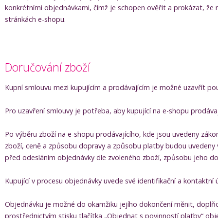
konkrétními objednávkami, čímž je schopen ověřit a prokázat, že 
stránkách e-shopu.
Doručování zboží
Kupní smlouvu mezi kupujícím a prodávajícím je možné uzavřít po
Pro uzavření smlouvy je potřeba, aby kupující na e-shopu prodáva
Po výběru zboží na e-shopu prodávajícího, kde jsou uvedeny zákon
zboží, ceně a způsobu dopravy a způsobu platby budou uvedeny v 
před odesláním objednávky dle zvoleného zboží, způsobu jeho dor
Kupující v procesu objednávky uvede své identifikační a kontaktní 
Objednávku je možné do okamžiku jejího dokončení měnit, doplňo
prostřednictvím stisku tlačítka „Objednat s povinností platby“ ob