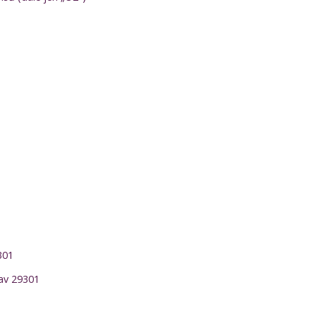
301
av 29301