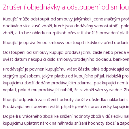
Zrušení objednávky a odstoupení od smlo
Kupující může odstoupit od smlouvy jakýmkoli jednoznačným prohl
dodáváno více kusů zboží, které jsou dodávány samostatně), polo
zboží, a to bez ohledu na způsob převzetí zboží či provedení plat
Kupující je oprávněn od smlouvy odstoupit i kdykoliv před dodání
Odstoupení od smlouvy kupující prodávajícímu zašle nebo předá v
uvést datum nákupu či číslo smlouvy/prodejního dokladu, bankovní
Prodávající je povinen kupujícímu vrátit částku plně odpovídajíc
stejným způsobem, jakým platbu od kupujícího přijal. Nabízí-li pro
kupujícímu zboží dodáno prodávajícím zdarma, pak kupující nemá 
neplatí, pokud mu prodávající nabídl, že si zboží sám vyzvedne. Z
Kupující odpovídá za snížení hodnoty zboží v důsledku nakládání s 
Prodávající není povinen vrátit přijaté peněžní prostředky kupující
Dojde-li u vráceného zboží ke snížení hodnoty zboží v důsledku nak
kupujícímu uplatnit nárok na náhradu snížení hodnoty zboží a započ