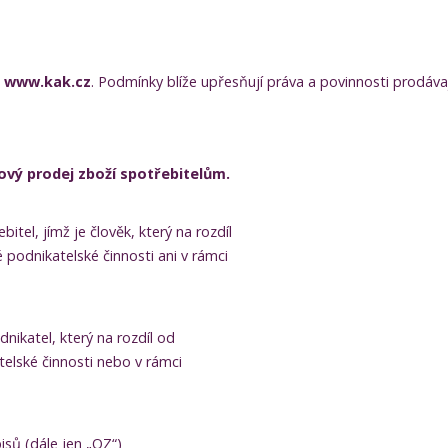
ě
www.kak.cz
. Podmínky blíže upřesňují práva a povinnosti prodávaj
vý prodej zboží spotřebitelům.
el, jímž je člověk, který na rozdíl
 podnikatelské činnosti ani v rámci
ikatel, který na rozdíl od
telské činnosti nebo v rámci
isů (dále jen „OZ“)