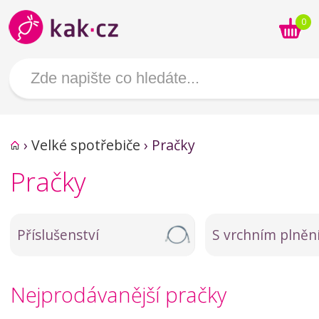
0
›
Velké spotřebiče
›
Pračky
Pračky
Příslušenství
S vrchním plněn
Nejprodávanější pračky