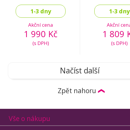
1-3 dny
1-3 dny
Akční cena
Akční cen
1 990 Kč
1 809 
(s DPH)
(s DPH)
Načíst další
Zpět nahoru
Vše o nákupu