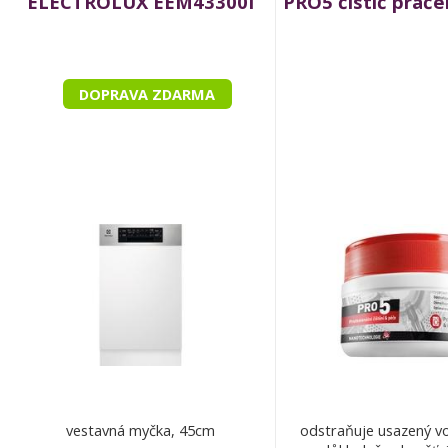
ELECTROLUX EEM43300I
PRO5 čistič prač
DOPRAVA ZDARMA
vestavná myčka, 45cm
odstraňuje usazený v