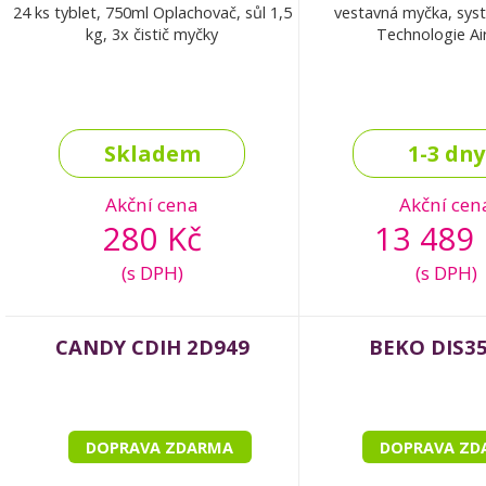
24 ks tyblet, 750ml Oplachovač, sůl 1,5
vestavná myčka, sys
kg, 3x čistič myčky
Technologie Ai
Skladem
1-3 dny
Akční cena
Akční cen
280 Kč
13 489 
(s DPH)
(s DPH)
CANDY CDIH 2D949
BEKO DIS3
DOPRAVA ZDARMA
DOPRAVA ZD