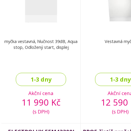
myčka vestavná, hlučnost 39dB, Aqua
Vestavná my
stop, Odložený start, displej
1-3 dny
1-3 dny
Akční cena
Akční cen
11 990 Kč
12 590 
(s DPH)
(s DPH)