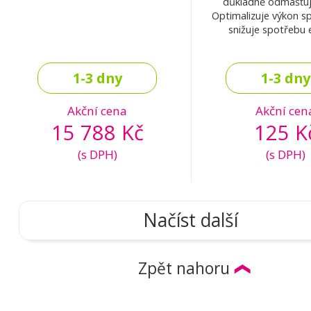
důkladně odmašťuje 
Optimalizuje výkon s
snižuje spotřebu 
1-3 dny
1-3 dny
Akční cena
Akční cen
15 788 Kč
125 K
(s DPH)
(s DPH)
Načíst další
Zpět nahoru