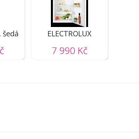
, šedá
ELECTROLUX
LXB1AE13W0
č
7 990 Kč