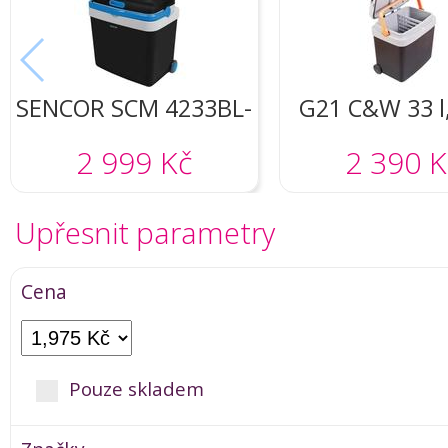
SENCOR SCM 4233BL-
G21 C&W 33 l
EUE3
(grey)
2 999 Kč
2 390 K
Upřesnit parametry
Cena
Pouze skladem