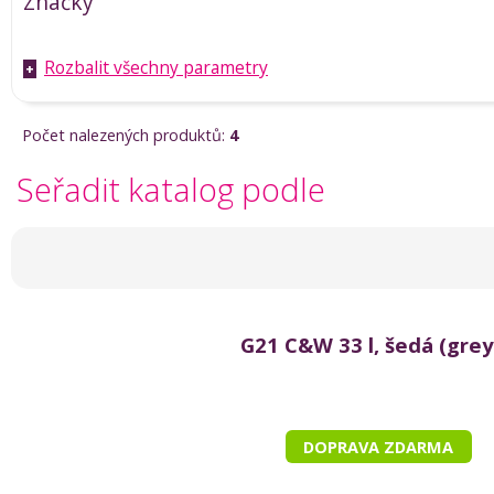
Značky
Rozbalit všechny parametry
+
Počet nalezených produktů:
4
Seřadit katalog podle
G21 C&W 33 l, šedá (grey
DOPRAVA ZDARMA