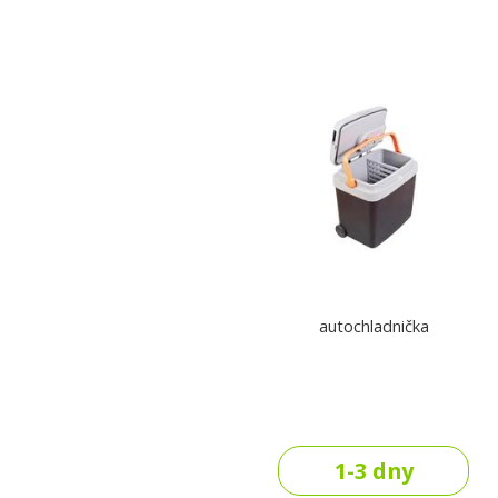
autochladnička
1-3 dny