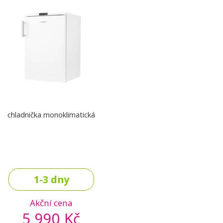
chladnička monoklimatická
1-3 dny
Akční cena
5 990 Kč