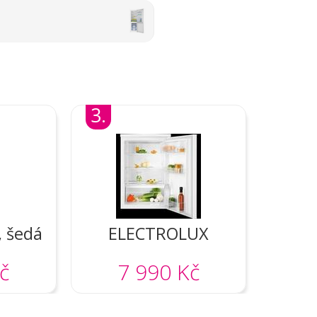
3.
, šedá
ELECTROLUX
LXB1AE13W0
č
7 990 Kč