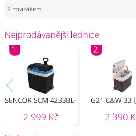
S mrazákem
Nejprodávanější lednice
1.
2.
SENCOR SCM 4233BL-
G21 C&W 33 l
EUE3
(grey)
2 999 Kč
2 390 K