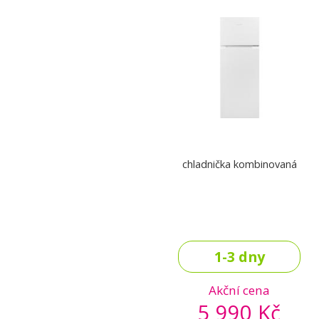
chladnička kombinovaná
1-3 dny
Akční cena
5 990 Kč