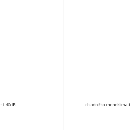
ost 40dB
chladnička monoklimati