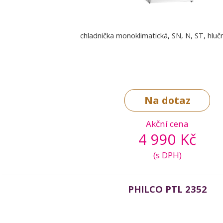
chladnička monoklimatická, SN, N, ST, hlu
Na dotaz
Akční cena
4 990 Kč
(s DPH)
PHILCO PTL 2352