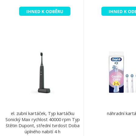
IHNED K ODBĚRU
IHNED K OD
el. zubní kartáček, Typ kartáčku
náhradní kart
Sonický Max rychlost 40000 rpm Typ
štětin Dupont, střední tvrdost Doba
úplného nabití 4 h