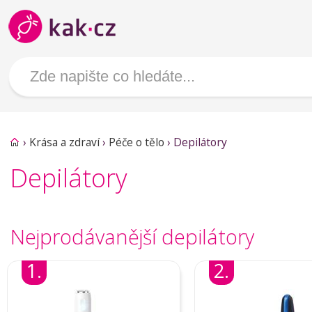
›
Krása a zdraví
›
Péče o tělo
›
Depilátory
Depilátory
Nejprodávanější depilátory
1.
2.