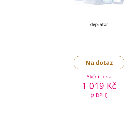
depilátor
Na dotaz
Akční cena
1 019 Kč
(s DPH)