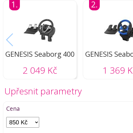
1.
2.
GENESIS Seaborg 400
GENESIS Seabo
2 049 Kč
1 369 K
Upřesnit parametry
Cena