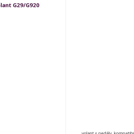
olant G29/G920
volant s pedály, kompatib