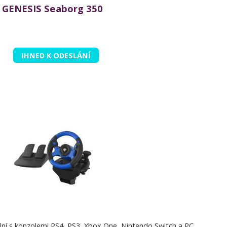
GENESIS Seaborg 350
IHNED K ODESLÁNÍ
ilní s konzolemi PS4, PS3, Xbox One, Nintendo Switch a PC