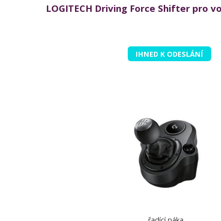
LOGITECH Driving Force Shifter pro v
IHNED K ODESLÁNÍ
řadící páka