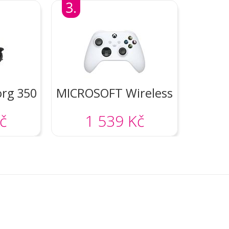
3.
rg 350
MICROSOFT Wireless
Controller Robot
č
1 539 Kč
White