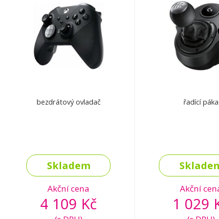
bezdrátový ovladač
řadící páka
Skladem
Sklade
Akční cena
Akční cen
4 109 Kč
1 029 