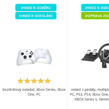
IHNED K ODBĚRU
IHNED K ODE
IHNED K ODESLÁNÍ
DOPRAVA ZD
bezdrátový ovladač, Xbox Series, Xbox
volant s pedály, multip
One, PC
PC, PS3, PS4, Xbox One,
XBOX Series S, Ninte