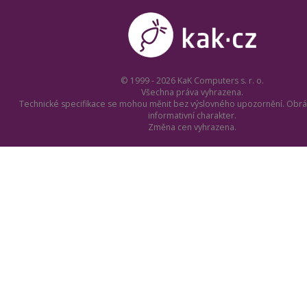
© 1999 - 2026 KaK Computers s. r. o.
Všechna práva vyhrazena.
Technické specifikace se mohou měnit bez výslovného upozornění. Obrá
informativní charakter.
Změna cen vyhrazena.