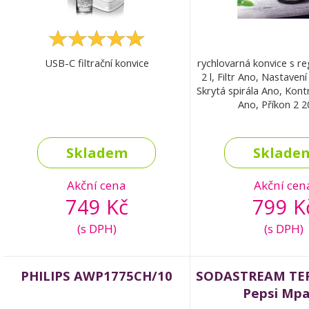
USB-C filtrační konvice
rychlovarná konvice s r
2 l, Filtr Ano, Nastaven
Skrytá spirála Ano, Kon
Ano, Příkon 2 
Skladem
Sklade
Akční cena
Akční cen
749 Kč
799 K
(s DPH)
(s DPH)
PHILIPS AWP1775CH/10
SODASTREAM TER
Pepsi Mp