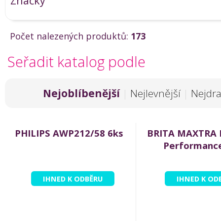
Značky
Počet nalezených produktů:
173
Seřadit katalog podle
Nejoblíbenější
|
Nejlevnější
|
Nejdra
PHILIPS AWP212/58 6ks
BRITA MAXTRA 
Performanc
IHNED K ODBĚRU
IHNED K OD