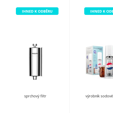
IHNED K ODBĚRU
IHNED K OD
sprchový filtr
výrobník sodové