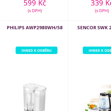
599 Kč
339 K
(s DPH)
(s DPH)
PHILIPS AWP2980WH/58
SENCOR SWK 
IHNED K ODBĚRU
IHNED K OD