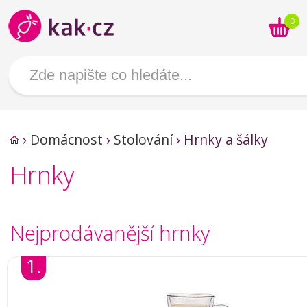
0
›
Domácnost
›
Stolování
›
Hrnky a šálky
Hrnky
Nejprodávanější hrnky
1.