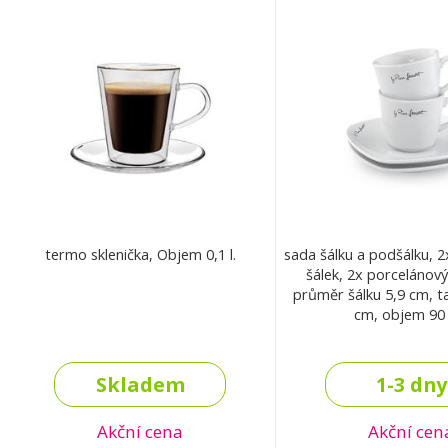
termo sklenička, Objem 0,1 l.
sada šálku a podšálku, 
šálek, 2x porcelánov
průměr šálku 5,9 cm, ta
cm, objem 90 
Skladem
1-3 dny
Akční cena
Akční cen