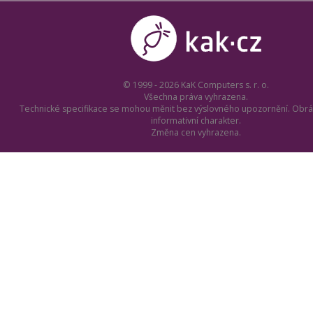
© 1999 - 2026 KaK Computers s. r. o.
Všechna práva vyhrazena.
Technické specifikace se mohou měnit bez výslovného upozornění. Obrá
informativní charakter.
Změna cen vyhrazena.