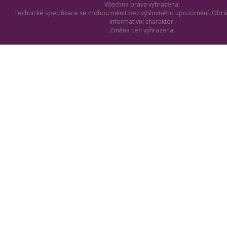
Všechna práva vyhrazena.
Technické specifikace se mohou měnit bez výslovného upozornění. Obrá
informativní charakter.
Změna cen vyhrazena.