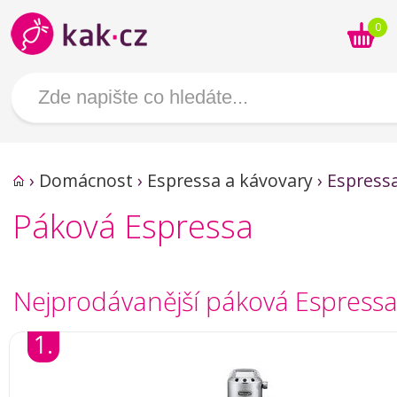
0
›
Domácnost
›
Espressa a kávovary
›
Espress
Páková Espressa
Nejprodávanější páková Espress
1.