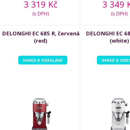
3 319 Kč
3 349 
(s DPH)
(s DPH)
DELONGHI EC 685 R, červená
DELONGHI EC 685
(red)
(white)
IHNED K ODESLÁNÍ
IHNED K ODE