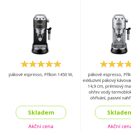
pákové espresso, Příkon 1450 W,
pákové espresso, Pří
exkluzivní pákový kávova
14,9 cm, prémiový ma
ohřev vody termoblok
ohřívání, pasivní nahř
profesionální tlak 15 b, 
3 druhy filtrů, vyjímate
Skladem
Sklade
kapacitou 1,2
Akční cena
Akční cen