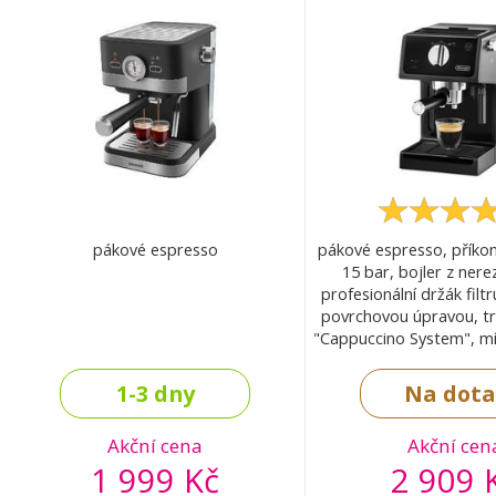
pákové espresso
pákové espresso, příkon
15 bar, bojler z nere
profesionální držák filtr
povrchovou úpravou, tr
"Cappuccino System", mí
být použito s mle
porcovanou ká
1-3 dny
Na dota
Akční cena
Akční cen
1 999 Kč
2 909 