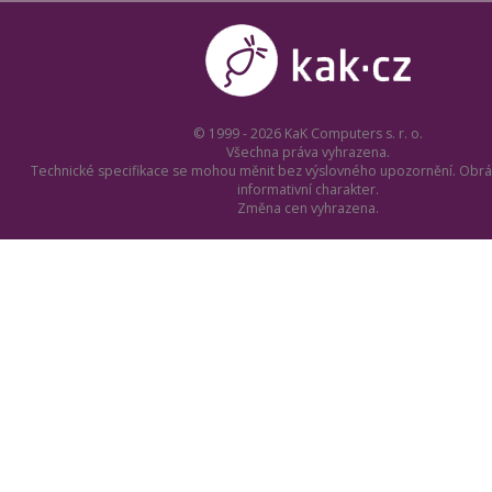
© 1999 - 2026 KaK Computers s. r. o.
Všechna práva vyhrazena.
Technické specifikace se mohou měnit bez výslovného upozornění. Obrá
informativní charakter.
Změna cen vyhrazena.