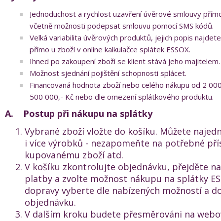
Jednoduchost a rychlost uzavření úvěrové smlouvy přímo
včetně možnosti podepsat smlouvu pomocí SMS kódů.
Velká variabilita úvěrových produktů, jejich popis najdet
přímo u zboží v online kalkulačce splátek ESSOX.
Ihned po zakoupení zboží se klient stává jeho majitelem.
Možnost sjednání pojištění schopnosti splácet.
Financovaná hodnota zboží nebo celého nákupu od 2 000
500 000,- Kč nebo dle omezení splátkového produktu.
A.
Postup při nákupu na splátky
Vybrané zboží vložte do košíku. Můžete najed
i více výrobků - nezapomeňte na potřebné pří
kupovanému zboží atd.
V košíku zkontrolujte objednávku, přejděte n
platby a zvolte možnost nákupu na splátky E
dopravy vyberte dle nabízených možností a d
objednávku.
V dalším kroku budete přesměrováni na webov