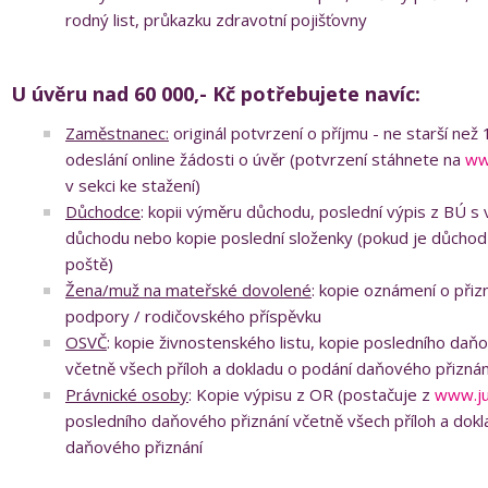
rodný list, průkazku zdravotní pojišťovny
U úvěru nad 60 000,- Kč potřebujete navíc:
Zaměstnanec:
originál potvrzení o příjmu - ne starší než
odeslání online žádosti o úvěr (potvrzení stáhnete na
ww
v sekci ke stažení)
Důchodce
: kopii výměru důchodu, poslední výpis z BÚ s 
důchodu nebo kopie poslední složenky (pokud je důchod
poště)
Žena/muž na mateřské dovolené
: kopie oznámení o přiz
podpory / rodičovského příspěvku
OSVČ
: kopie živnostenského listu, kopie posledního daň
včetně všech příloh a dokladu o podání daňového přiznán
Právnické osoby
: Kopie výpisu z OR (postačuje z
www.ju
posledního daňového přiznání včetně všech příloh a dokl
daňového přiznání