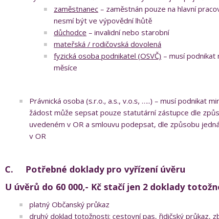
zaměstnanec
– zaměstnán pouze na hlavní praco
nesmí být ve výpovědní lhůtě
důchodce
– invalidní nebo starobní
mateřská / rodičovská dovolená
fyzická osoba podnikatel (OSVČ)
– musí podnikat 
měsíce
Právnická osoba (s.r.o., a.s., v.o.s, …..) – musí podnikat mi
žádost může sepsat pouze statutární zástupce dle způs
uvedeném v OR a smlouvu podepsat, dle způsobu jedn
v OR
C.
Potřebné doklady pro vyřízení úvěru
U úvěrů do 60 000,- Kč stačí jen 2 doklady totožn
platný Občanský průkaz
druhý doklad totožnosti: cestovní pas, řidičský průkaz, z