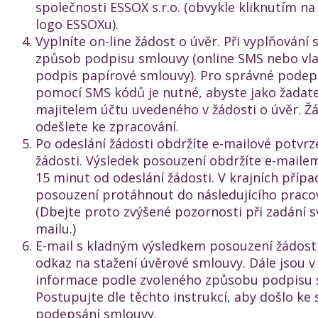
společnosti ESSOX s.r.o. (obvykle kliknutím n
logo ESSOXu).
Vyplníte on-line žádost o úvěr. Při vyplňování s
způsob podpisu smlouvy (online SMS nebo vl
podpis papírové smlouvy). Pro správné podep
pomocí SMS kódů je nutné, abyste jako žadate
majitelem účtu uvedeného v žádosti o úvěr. Ž
odešlete ke zpracování.
Po odeslání žádosti obdržíte e-mailové potvrze
žádosti. Výsledek posouzení obdržíte e-maile
15 minut od odeslání žádosti. V krajních příp
posouzení protáhnout do následujícího praco
(Dbejte proto zvýšené pozornosti při zadání s
mailu.)
E-mail s kladným výsledkem posouzení žádost
odkaz na stažení úvěrové smlouvy. Dále jsou v
informace podle zvoleného způsobu podpisu 
Postupujte dle těchto instrukcí, aby došlo k
podepsání smlouvy.