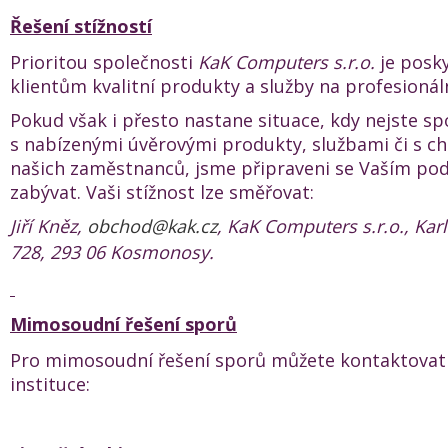
Řešení stížností
Prioritou společnosti
KaK Computers s.r.o.
je posk
klientům kvalitní produkty a služby na profesionáln
Pokud však i přesto nastane situace, kdy nejste sp
s nabízenými úvěrovými produkty, službami či s c
našich zaměstnanců, jsme připraveni se Vaším po
zabývat. Vaši stížnost lze směřovat:
Jiří Kněz,
obchod@kak.cz
, KaK Computers s.r.o., Kar
728, 293 06 Kosmonosy.
Mimosoudní řešení sporů
Pro mimosoudní řešení sporů můžete kontaktovat 
instituce: