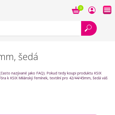
0
5mm, šedá
ji (často nazývané jako FAQ). Pokud tedy koupi produktu KSIX
fóra k KSIX Milánský řemínek, textilní pro 42/44/45mm, šedá váš